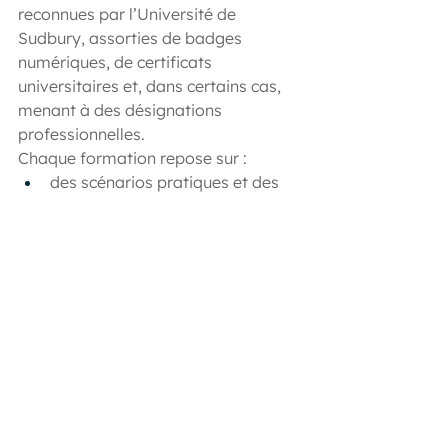
reconnues par l’Université de 
Sudbury, assorties de badges 
numériques, de certificats 
universitaires et, dans certains cas, 
menant à des désignations 
professionnelles.
Chaque formation repose sur :
des scénarios pratiques et des 
outils concrets transférables ;
une approche andragogique 
active axée sur le coaching et la 
co-construction ;
une cohorte nationale 
d’apprenants œuvrant dans des 
rôles clés ;
une équipe de professionnel.le.s 
possédant une expertise terrain 
de la matière.